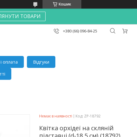
Кошик
ЛЯНУТИ ТОВАРИ
+380 (66) 096-84-25
і оплата
Відгуки
тті
Немає в наявності
Код:
ZP-18792
Квітка орхідеї на скляній
підставці (d-18,5 см) (18792)