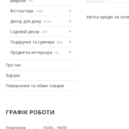
цифрові
15
Фотоштори
1383
Квітка орхідеї на скля
Декор для дому
2165
Садовий декор
107
Подарунки та сувеніри
820
Предметы интерьера
16
Про нас
Відгуки
Повернення та обмін товарів
ГРАФІК РОБОТИ
Понеділок
10:00
18:00