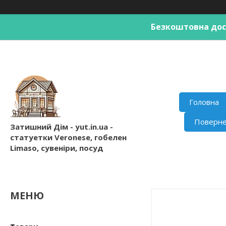
Безкоштовна дост
Головна
Поверне
Затишний Дім - yut.in.ua -
статуетки Veronese, гобелен
Limaso, сувеніри, посуд