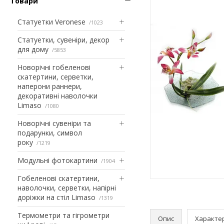
Товари
Статуетки Veronese
1023
Статуетки, сувеніри, декор
для дому
5853
Новорічні гобеленові
скатертини, серветки,
наперони раннери,
декоративні наволочки
Limaso
1080
Новорічні сувеніри та
подарунки, символ
року
1219
Модульні фотокартини
1904
Гобеленові скатертини,
наволочки, серветки, напірні
доріжки на стіл Limaso
1319
Термометри та гігрометри
Опис
Характе