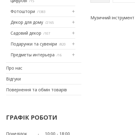
цифрові
15
Фотоштори
1383
Музичний інструмент 
Декор для дому
2165
Садовий декор
107
Подарунки та сувеніри
820
Предметы интерьера
16
Про нас
Відгуки
Повернення та обмін товарів
ГРАФІК РОБОТИ
Понеділок
10:00
18:00