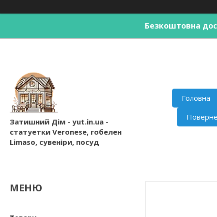
Безкоштовна дост
Головна
Поверне
Затишний Дім - yut.in.ua -
статуетки Veronese, гобелен
Limaso, сувеніри, посуд