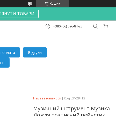
Кошик
ЛЯНУТИ ТОВАРИ
+380 (66) 096-84-25
і оплата
Відгуки
тті
Немає в наявності
Код:
ZP-29413
Музичний інструмент Музика
Дождя розписний рейнстик