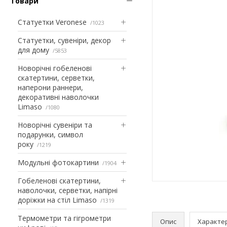
Товари
Статуетки Veronese
1023
Статуетки, сувеніри, декор
для дому
5853
Новорічні гобеленові
скатертини, серветки,
наперони раннери,
декоративні наволочки
Limaso
1080
Новорічні сувеніри та
подарунки, символ
року
1219
Модульні фотокартини
1904
Гобеленові скатертини,
наволочки, серветки, напірні
доріжки на стіл Limaso
1319
Термометри та гігрометри
Опис
Характе