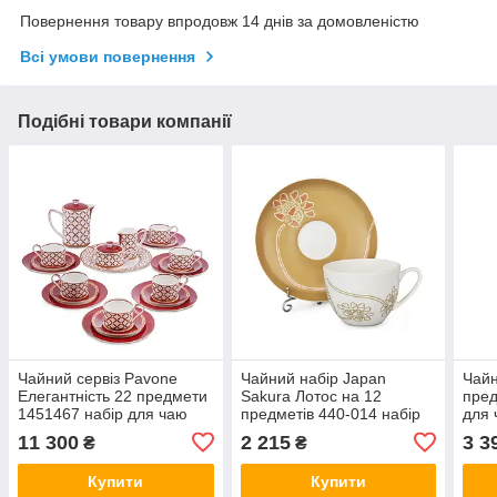
Повернення товару впродовж 14 днів за домовленістю
Всі умови повернення
Подібні товари компанії
Чайний сервіз Pavone
Чайний набір Japan
Чайн
Елегантність 22 предмети
Sakura Лотос на 12
пред
1451467 набір для чаю
предметів 440-014 набір
для 
сервіз VE
для чаю сервіз VE
11 300
2 215
3 3
₴
₴
Купити
Купити