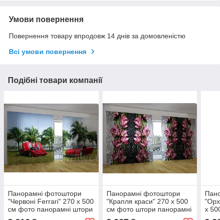
Умови повернення
Повернення товару впродовж 14 днів за домовленістю
Всі умови повернення
Подібні товари компанії
Панорамні фотоштори
Панорамні фотоштори
Пан
"Червоні Ferrari" 270 х 500
"Крапля краси" 270 х 500
"Орх
см фото панорамні штори
см фото штори панорамні
х 50
VE
штори VE
Пано