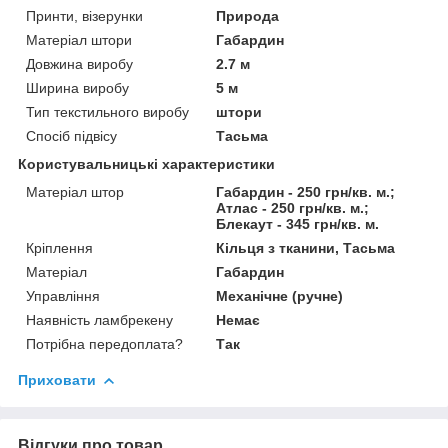
Принти, візерунки
Природа
Матеріал штори
Габардин
Довжина виробу
2.7 м
Ширина виробу
5 м
Тип текстильного виробу
штори
Спосіб підвісу
Тасьма
Користувальницькі характеристики
Матеріал штор
Габардин - 250 грн/кв. м.;
Атлас - 250 грн/кв. м.;
Блекаут - 345 грн/кв. м.
Кріплення
Кільця з тканини, Тасьма
Матеріал
Габардин
Управління
Механічне (ручне)
Наявність ламбрекену
Немає
Потрібна передоплата?
Так
Приховати
Відгуки про товар