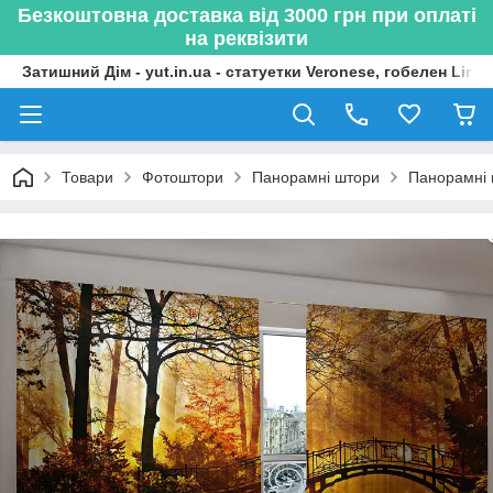
Безкоштовна доставка від 3000 грн при оплаті
на реквізити
Затишний Дім - yut.in.ua - статуетки Veronese, гобелен Lima
Товари
Фотоштори
Панорамні штори
Панорамні 