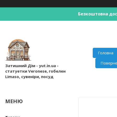
Безкоштовна дост
Головна
Поверне
Затишний Дім - yut.in.ua -
статуетки Veronese, гобелен
Limaso, сувеніри, посуд