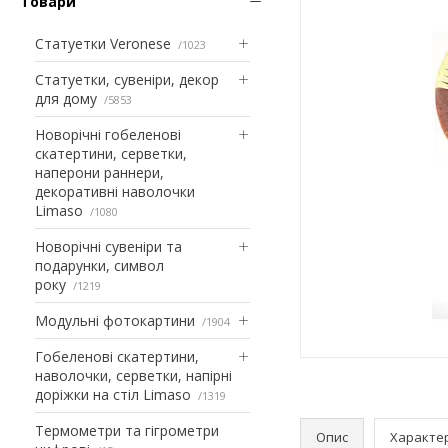
Товари
Статуетки Veronese
1023
Статуетки, сувеніри, декор
для дому
5853
Новорічні гобеленові
скатертини, серветки,
наперони раннери,
декоративні наволочки
Limaso
1080
Новорічні сувеніри та
подарунки, символ
року
1219
Модульні фотокартини
1904
Гобеленові скатертини,
наволочки, серветки, напірні
доріжки на стіл Limaso
1319
Термометри та гігрометри
Опис
Характе