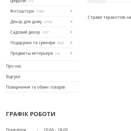
цифрові
15
Фотоштори
1383
Страви теракотові на
Декор для дому
2165
Садовий декор
107
Подарунки та сувеніри
820
Предметы интерьера
16
Про нас
Відгуки
Повернення та обмін товарів
ГРАФІК РОБОТИ
Понеділок
10:00
18:00