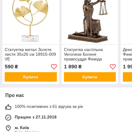
Статуетка метал Золоте
Статуетка настільна
Деко
листя 35х26 см 18915-009
Veronese Богиня
Фемі
VE
правосуддя Феміда
прав
17х13х8 см 78052A1
32х1
590
1 890
1 9
₴
₴
фігурка веронезе VE
біла
веро
Купити
Купити
Про нас
100% позитивних з 61 відгука за рік
Працює з 27.11.2018
м. Київ