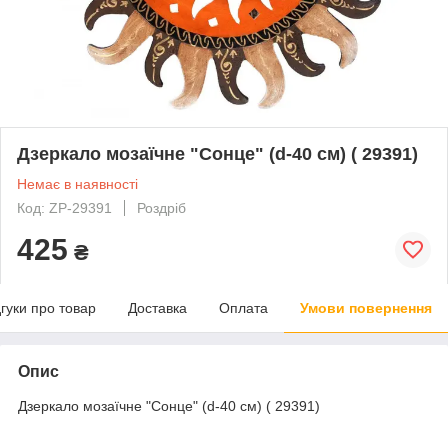
Дзеркало мозаїчне "Сонце" (d-40 cм) ( 29391)
Немає в наявності
Код: ZP-29391
Роздріб
425
₴
дгуки про товар
Доставка
Оплата
Умови повернення
Опис
Дзеркало мозаїчне "Сонце" (d-40 cм) ( 29391)