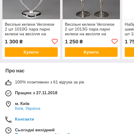
Весільні келихи Veronese
Весільні келихи Veronese
Набі
2 шт 1010G пара парні
2 шт 1013G пара парні
шамп
келихи на весілля на
келихи на весілля на
шт 1
свято для шампанського
свято для шампанського
1 300
1 250
1 7
₴
₴
VE
VE
Купити
Купити
Про нас
100% позитивних з 61 відгука за рік
Працює з 27.11.2018
м. Київ
Київ, Україна
Контакти
Сьогодні вихідний