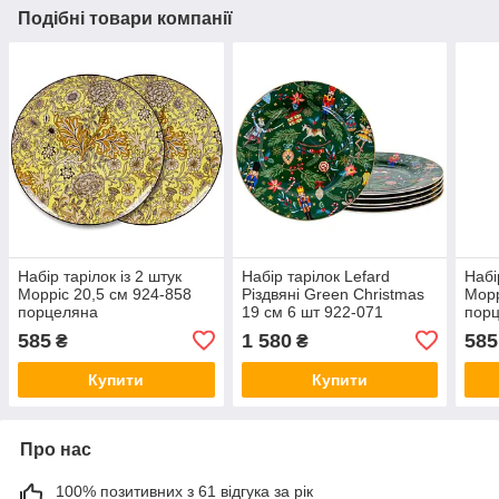
Подібні товари компанії
Набір тарілок із 2 штук
Набір тарілок Lefard
Набі
Морріс 20,5 см 924-858
Різдвяні Green Christmas
Морр
порцеляна
19 см 6 шт 922-071
пор
порцеляна VE
585
1 580
585
₴
₴
Купити
Купити
Про нас
100% позитивних з 61 відгука за рік