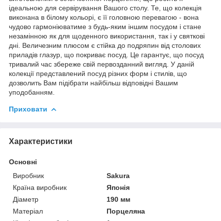
ідеальною для сервірування Вашого столу. Те, що колекція
виконана в білому кольорі, є її головною перевагою - вона
чудово гармоніюватиме з будь-яким іншим посудом і стане
незамінною як для щоденного використання, так і у святкові
дні. Величезним плюсом є стійка до подряпин від столових
приладів глазур, що покриває посуд. Це гарантує, що посуд
тривалий час збереже свій первозданний вигляд. У даній
колекції представлений посуд різних форм і стилів, що
дозволить Вам підібрати найбільш відповідні Вашим
уподобанням.
Приховати
Характеристики
Основні
Виробник
Sakura
Країна виробник
Японія
Діаметр
190 мм
Матеріал
Порцеляна