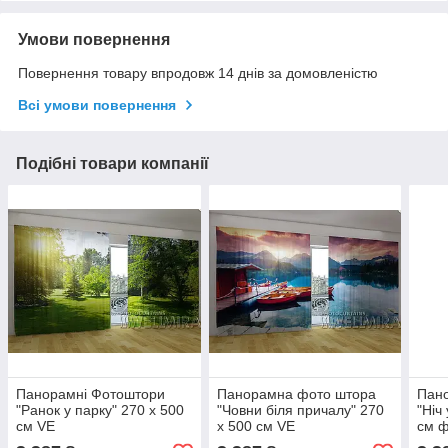
Умови повернення
Повернення товару впродовж 14 днів за домовленістю
Всі умови повернення
Подібні товари компанії
Панорамні Фотоштори
Панорамна фото штора
Пан
"Ранок у парку" 270 х 500
"Човни біля причалу" 270
"Ніч
см VE
х 500 см VE
см ф
штор