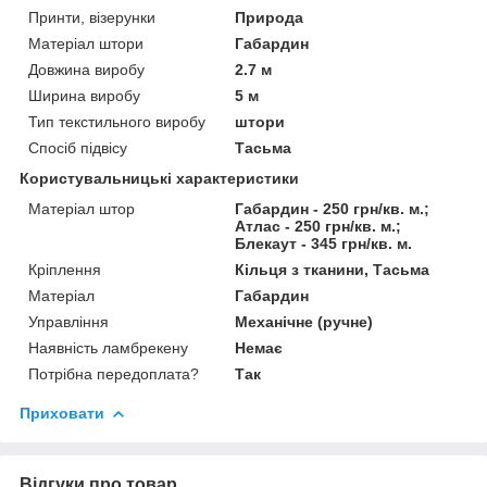
Принти, візерунки
Природа
Матеріал штори
Габардин
Довжина виробу
2.7 м
Ширина виробу
5 м
Тип текстильного виробу
штори
Спосіб підвісу
Тасьма
Користувальницькі характеристики
Матеріал штор
Габардин - 250 грн/кв. м.;
Атлас - 250 грн/кв. м.;
Блекаут - 345 грн/кв. м.
Кріплення
Кільця з тканини, Тасьма
Матеріал
Габардин
Управління
Механічне (ручне)
Наявність ламбрекену
Немає
Потрібна передоплата?
Так
Приховати
Відгуки про товар