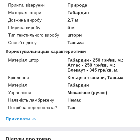
Принти, візерунки
Природа
Матеріал штори
Габардин
Довжина виробу
2.7 м
Ширина виробу
5 м
Тип текстильного виробу
штори
Спосіб підвісу
Тасьма
Користувальницькі характеристики
Матеріал штор
Габардин - 250 грн/кв. м.;
Атлас - 250 грн/кв. м.;
Блекаут - 345 грн/кв. м.
Кріплення
Кільця з тканини, Тасьма
Матеріал
Габардин
Управління
Механічне (ручне)
Наявність ламбрекену
Немає
Потрібна передоплата?
Так
Приховати
Відгуки про товар