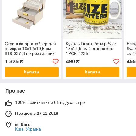
Скринька органайзер для
Кухоль Гігант Розмір Size
Блюд
прикрас 16х12х10,5 см
15х12,5 см 1 л кераміка
Swar
819-037-3 шкірозамінник
1PCK-4235
см 
1 325
490
455
₴
₴
Купити
Купити
Про нас
100% позитивних з 61 відгука за рік
Працює з 27.11.2018
м. Київ
Київ, Україна