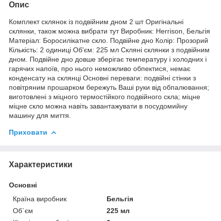
Опис
Комплект склянок із подвійним дном 2 шт Оригінальні
склянки, також можна вибрати тут Виробник: Herrison, Бельгія
Матеріал: Боросилікатне скло. Подвійне дно Колір: Прозорий
Кількість: 2 одиниці Об'єм: 225 мл Скляні склянки з подвійним
дном. Подвійне дно довше зберігає температуру і холодних і
гарячих напоїв, про нього неможливо обпектися, немає
конденсату на склянці Основні переваги: подвійні стінки з
повітряним прошарком бережуть Ваші руки від обпалювання;
виготовлені з міцного термостійкого подвійного скла; міцне
міцне скло можна навіть завантажувати в посудомийну
машину для миття.
Приховати
Характеристики
Основні
Країна виробник
Бельгія
Об`єм
225 мл