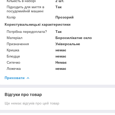
Кількість в наборі
2 шт.
Підходить для миття в
Так
посудомийній машині
Колір
Прозорий
Користувальницькі характеристики
Потрібна передоплата?
Так
Матеріал
Боросилікатне скло
Призначення
Універсальне
Кришка
немає
Блюдце
немає
Ситечко
Немає
Ложечка
немає
Приховати
Відгуки про товар
Ще немає відгуків про цей товар