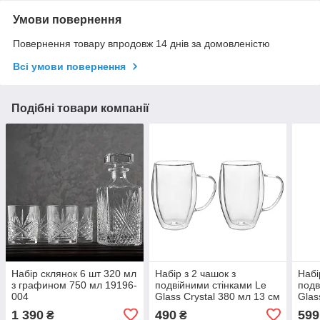
Умови повернення
Повернення товару впродовж 14 днів за домовленістю
Всі умови повернення
Подібні товари компанії
Набір склянок 6 шт 320 мл
Набір з 2 чашок з
Набі
з графином 750 мл 19196-
подвійними стінками Le
подв
004
Glass Crystal 380 мл 13 см
Glas
605-003 VE
605-
1 390
490
599
₴
₴