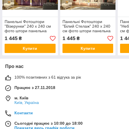
Панельні Фотоштори
Панельні Фотоштори
Пане
"Візерунки" 240 х 240 см
"Білий Стелаж" 240 х 240
"Неб
фото штори панельна
см фото штори панельна
см ф
штора штори
штора
што
1 445
1 445
1 4
₴
₴
Купити
Купити
Про нас
100% позитивних з 61 відгука за рік
Працює з 27.11.2018
м. Київ
Київ, Україна
Контакти
Сьогодні працює з 10:00 до 18:00
Показати весь графік роботи