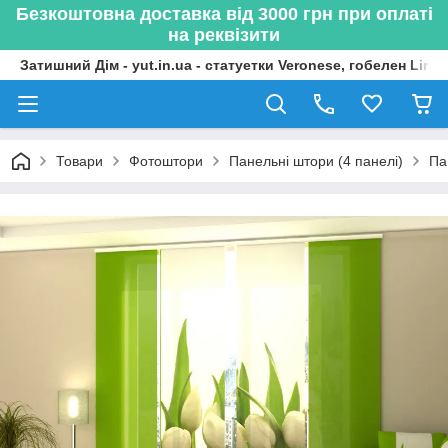
Безкоштовна доставка від 3000 грн при оплаті
на реквізити
Затишний Дім - yut.in.ua - статуетки Veronese, гобелен Lima
Товари
Фотоштори
Панельні штори (4 панелі)
Па