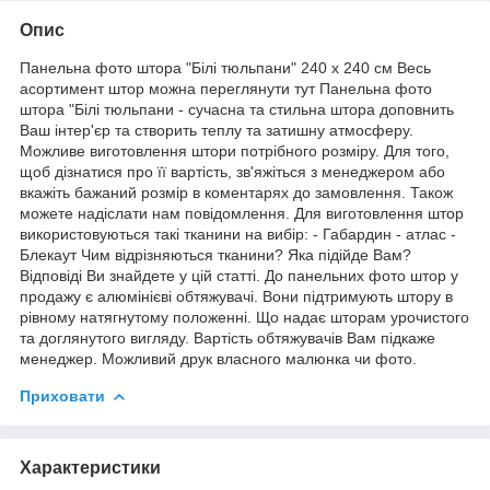
Опис
Панельна фото штора "Білі тюльпани" 240 х 240 см Весь
асортимент штор можна переглянути тут Панельна фото
штора "Білі тюльпани - сучасна та стильна штора доповнить
Ваш інтер'єр та створить теплу та затишну атмосферу.
Можливе виготовлення штори потрібного розміру. Для того,
щоб дізнатися про її вартість, зв'яжіться з менеджером або
вкажіть бажаний розмір в коментарях до замовлення. Також
можете надіслати нам повідомлення. Для виготовлення штор
використовуються такі тканини на вибір: - Габардин - атлас -
Блекаут Чим відрізняються тканини? Яка підійде Вам?
Відповіді Ви знайдете у цій статті. До панельних фото штор у
продажу є алюмінієві обтяжувачі. Вони підтримують штору в
рівному натягнутому положенні. Що надає шторам урочистого
та доглянутого вигляду. Вартість обтяжувачів Вам підкаже
менеджер. Можливий друк власного малюнка чи фото.
Приховати
Характеристики