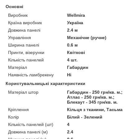
Основні
Виробник
Wellmira
Країна виробник
Україна
Довжина панелі
2.4 м
Управління
Механічне (ручне)
Ширина панелі
0.6 м
Принти, візерунки
Квіткові
Кількість панелей
4 шт.
Матеріал
Габардин
Наявність ламбрекену
Ні
Користувальницькі характеристики
Матеріал штор
Габардин - 250 грн/кв. м.;
Атлас - 250 грн/кв. м.;
Блекаут - 345 грн/кв. м.
Кріплення
Кільця з тканини, Тасьма
Колір
Білий - Зелений
Кількість панелей (шт)
4
Довжина панелі (м)
2.4