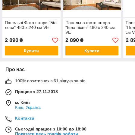
Панельні Фото штори "Білі
Панельна фото штора
Пан
леви" 480 х 240 см VE
"Біла пісня" 480 х 240 см
"Пол
VE
см 
2 890
2 890
2 8
₴
₴
Купити
Купити
Про нас
100% позитивних з 61 відгука за рік
Працює з 27.11.2018
м. Київ
Київ, Україна
Контакти
Сьогодні працює з 10:00 до 18:00
Показати весь графік роботи