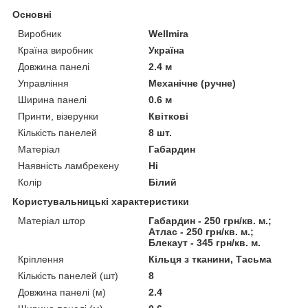
Основні
Виробник
Wellmira
Країна виробник
Україна
Довжина панелі
2.4 м
Управління
Механічне (ручне)
Ширина панелі
0.6 м
Принти, візерунки
Квіткові
Кількість панелей
8 шт.
Матеріал
Габардин
Наявність ламбрекену
Ні
Колір
Білий
Користувальницькі характеристики
Матеріал штор
Габардин - 250 грн/кв. м.;
Атлас - 250 грн/кв. м.;
Блекаут - 345 грн/кв. м.
Кріплення
Кільця з тканини, Тасьма
Кількість панелей (шт)
8
Довжина панелі (м)
2.4