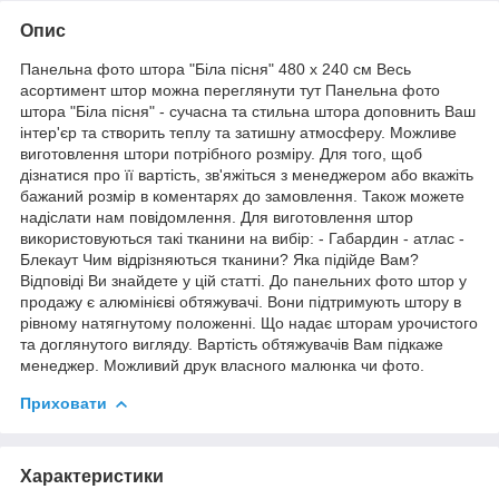
Опис
Панельна фото штора "Біла пісня" 480 х 240 см Весь
асортимент штор можна переглянути тут Панельна фото
штора "Біла пісня" - сучасна та стильна штора доповнить Ваш
інтер'єр та створить теплу та затишну атмосферу. Можливе
виготовлення штори потрібного розміру. Для того, щоб
дізнатися про її вартість, зв'яжіться з менеджером або вкажіть
бажаний розмір в коментарях до замовлення. Також можете
надіслати нам повідомлення. Для виготовлення штор
використовуються такі тканини на вибір: - Габардин - атлас -
Блекаут Чим відрізняються тканини? Яка підійде Вам?
Відповіді Ви знайдете у цій статті. До панельних фото штор у
продажу є алюмінієві обтяжувачі. Вони підтримують штору в
рівному натягнутому положенні. Що надає шторам урочистого
та доглянутого вигляду. Вартість обтяжувачів Вам підкаже
менеджер. Можливий друк власного малюнка чи фото.
Приховати
Характеристики