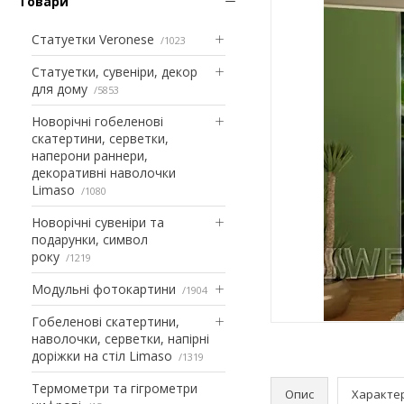
Товари
Статуетки Veronese
1023
Статуетки, сувеніри, декор
для дому
5853
Новорічні гобеленові
скатертини, серветки,
наперони раннери,
декоративні наволочки
Limaso
1080
Новорічні сувеніри та
подарунки, символ
року
1219
Модульні фотокартини
1904
Гобеленові скатертини,
наволочки, серветки, напірні
доріжки на стіл Limaso
1319
Термометри та гігрометри
Опис
Характе