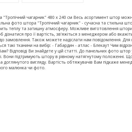
 "Тропічний чагарник" 480 х 240 см Весь асортимент штор мож
ельна фото штора "Тропічний чагарник" - сучасна та стильна шт
орить теплу та затишну атмосферу. Можливе виготовлення штор
об дізнатися про її вартість, зв'яжіться з менеджером або вкажі
 до замовлення. Також можете надіслати нам повідомлення. Для
я такі тканини на вибір: - Габардин - атлас - Блекаут Чим відрі
Вам? Відповіді Ви знайдете у цій статті. До панельних фото штор
і. Вони підтримують штору в рівному натягнутому положенні. Щ
а доглянутого вигляду. Вартість обтяжувачів Вам підкаже мене
ого малюнка чи фото.