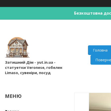
Безкоштовна дост
Головна
Поверне
Затишний Дім - yut.in.ua -
статуетки Veronese, гобелен
Limaso, сувеніри, посуд