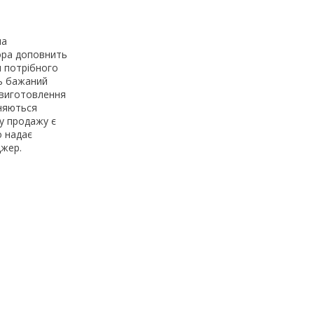
на
ора доповнить
и потрібного
ть бажаний
 виготовлення
зняються
 у продажу є
о надає
джер.