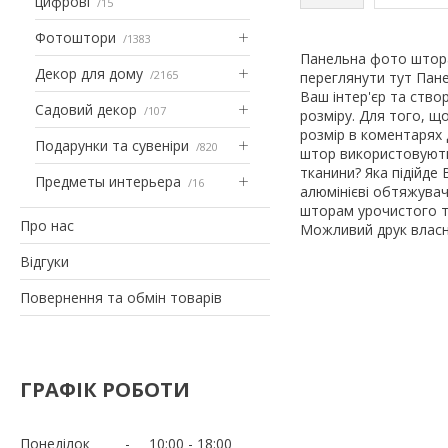
цифрові
15
Фотоштори
1383
Панельна фото штора
Декор для дому
2165
переглянути тут Пан
Ваш інтер'єр та ств
Садовий декор
107
розміру. Для того, щ
розмір в коментарях
Подарунки та сувеніри
820
штор використовуютьс
тканини? Яка підійде 
Предметы интерьера
16
алюмінієві обтяжувач
шторам урочистого т
Про нас
Можливий друк власн
Відгуки
Повернення та обмін товарів
ГРАФІК РОБОТИ
Понеділок
10:00
18:00