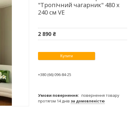
"Тропічний чагарник" 480 х
240 см VE
2 890 ₴
Купити
+380 (66) 096-84-25
повернення товару
протягом 14 днів
за домовленістю