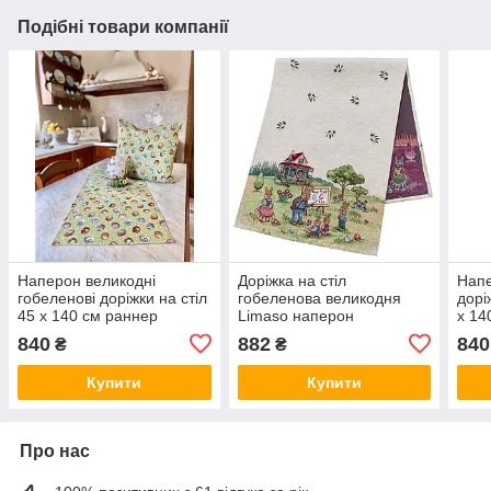
Подібні товари компанії
Наперон великодні
Доріжка на стіл
Напе
гобеленові доріжки на стіл
гобеленова великодня
дорі
45 х 140 см раннер
Limaso наперон
х 14
гобеленовий на стіл 45 х
840
882
840
₴
₴
140 см раннер
RUNNER1184-45
Купити
Купити
Про нас