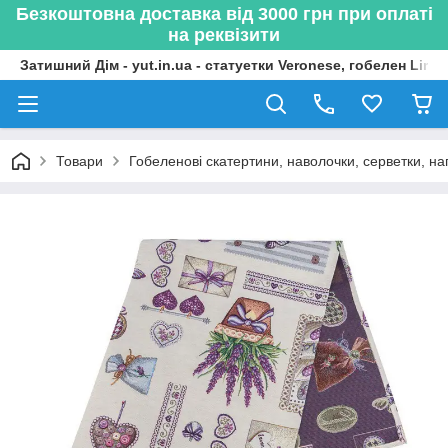
Безкоштовна доставка від 3000 грн при оплаті
на реквізити
Затишний Дім - yut.in.ua - статуетки Veronese, гобелен Lima
Товари
Гобеленові скатертини, наволочки, серветки, нап