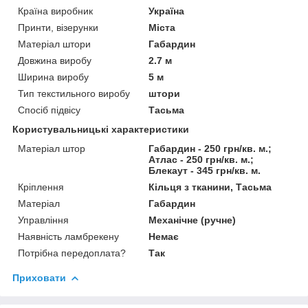
Країна виробник
Україна
Принти, візерунки
Міста
Матеріал штори
Габардин
Довжина виробу
2.7 м
Ширина виробу
5 м
Тип текстильного виробу
штори
Спосіб підвісу
Тасьма
Користувальницькі характеристики
Матеріал штор
Габардин - 250 грн/кв. м.;
Атлас - 250 грн/кв. м.;
Блекаут - 345 грн/кв. м.
Кріплення
Кільця з тканини, Тасьма
Матеріал
Габардин
Управління
Механічне (ручне)
Наявність ламбрекену
Немає
Потрібна передоплата?
Так
Приховати