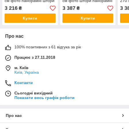
см фото панорамні штори
см фото штори панорамні
270 
VE
штори VE
пано
3 216
3 387
3 3
₴
₴
Ман
Купити
Купити
Про нас
100% позитивних з 61 відгука за рік
Працює з 27.11.2018
м. Київ
Київ, Україна
Контакти
Сьогодні вихідний
Показати весь графік роботи
Про нас