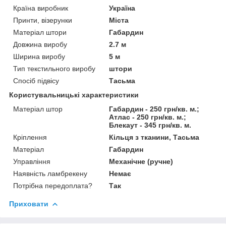
Країна виробник
Україна
Принти, візерунки
Міста
Матеріал штори
Габардин
Довжина виробу
2.7 м
Ширина виробу
5 м
Тип текстильного виробу
штори
Спосіб підвісу
Тасьма
Користувальницькі характеристики
Матеріал штор
Габардин - 250 грн/кв. м.;
Атлас - 250 грн/кв. м.;
Блекаут - 345 грн/кв. м.
Кріплення
Кільця з тканини, Тасьма
Матеріал
Габардин
Управління
Механічне (ручне)
Наявність ламбрекену
Немає
Потрібна передоплата?
Так
Приховати