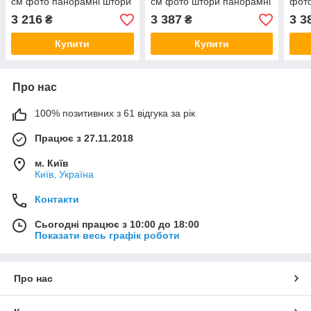
см фото панорамні штори
см фото штори панорамні
фот
VE
штори VE
3 216
3 387
3 3
₴
₴
Купити
Купити
Про нас
100% позитивних з 61 відгука за рік
Працює з 27.11.2018
м. Київ
Київ, Україна
Контакти
Сьогодні працює з 10:00 до 18:00
Показати весь графік роботи
Про нас