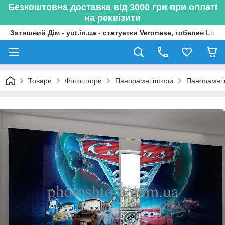
Безкоштовна доставка від 3000 грн при оплаті
на реквізити
Затишний Дім - yut.in.ua - статуетки Veronese, гобелен Lima
Товари
Фотоштори
Панорамні штори
Панорамні 