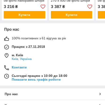
см фото панорамні штори
270 х 500 см фото штори
см ф
VE
панорамні штори Нью-
што
3 216
3 387
3 3
₴
₴
Йорк VE
Купити
Купити
Про нас
100% позитивних з 61 відгука за рік
Працює з 27.11.2018
м. Київ
Київ, Україна
Контакти
Сьогодні працює з 10:00 до 18:00
Показати весь графік роботи
Про нас