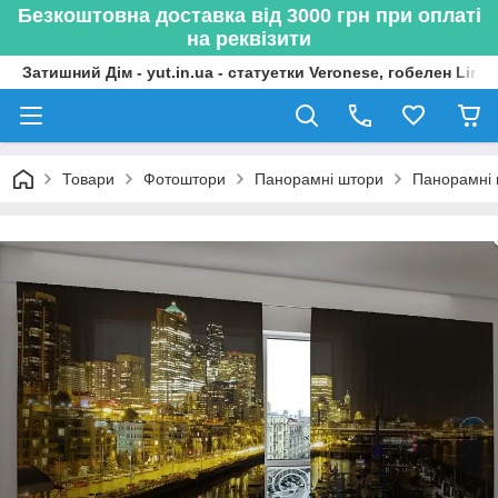
Безкоштовна доставка від 3000 грн при оплаті
на реквізити
Затишний Дім - yut.in.ua - статуетки Veronese, гобелен Lima
Товари
Фотоштори
Панорамні штори
Панорамні 