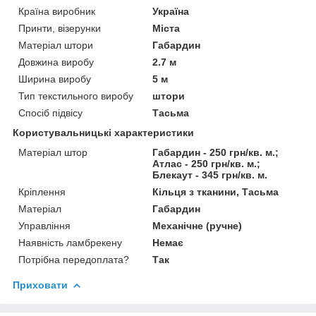
Країна виробник
Україна
Принти, візерунки
Міста
Матеріал штори
Габардин
Довжина виробу
2.7 м
Ширина виробу
5 м
Тип текстильного виробу
штори
Спосіб підвісу
Тасьма
Користувальницькі характеристики
Матеріал штор
Габардин - 250 грн/кв. м.;
Атлас - 250 грн/кв. м.;
Блекаут - 345 грн/кв. м.
Кріплення
Кільця з тканини, Тасьма
Матеріал
Габардин
Управління
Механічне (ручне)
Наявність ламбрекену
Немає
Потрібна передоплата?
Так
Приховати