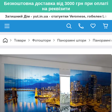
Безкоштовна доставка від 3000 грн при оплаті
на реквізити
Затишний Дім - yut.in.ua - статуетки Veronese, гобелен Lima
Товари
Фотоштори
Панорамні штори
Панорамні 