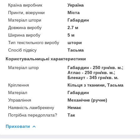
Країна виробник
Україна
Принти, візерунки
Міста
Матеріал штори
Габардин
Довжина виробу
2.7 м
Ширина виробу
5 м
Тип текстильного виробу
штори
Спосіб підвісу
Тасьма
Користувальницькі характеристики
Матеріал штор
Габардин - 250 грн/кв. м.;
Атлас - 250 грн/кв. м.;
Блекаут - 345 грн/кв. м.
Кріплення
Кільця з тканини, Тасьма
Матеріал
Габардин
Управління
Механічне (ручне)
Наявність ламбрекену
Немає
Потрібна передоплата?
Так
Приховати