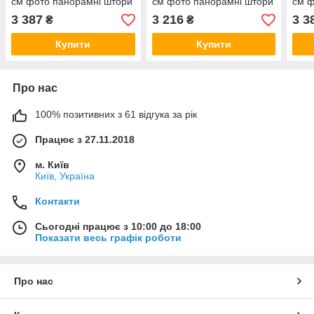
см фото панорамні штори
см фото панорамні штори
см ф
VE
VE
што
3 387
3 216
3 3
₴
₴
Купити
Купити
Про нас
100% позитивних з 61 відгука за рік
Працює з 27.11.2018
м. Київ
Київ, Україна
Контакти
Сьогодні працює з 10:00 до 18:00
Показати весь графік роботи
Про нас