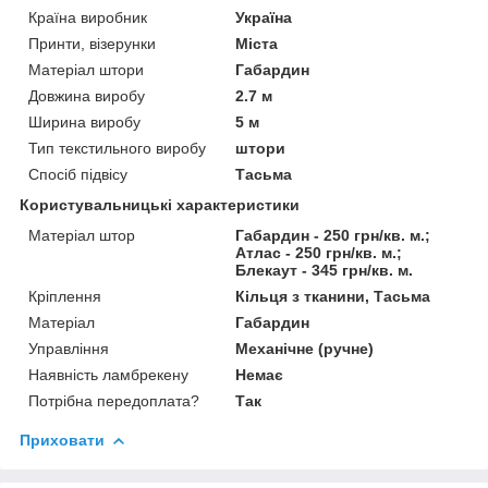
Країна виробник
Україна
Принти, візерунки
Міста
Матеріал штори
Габардин
Довжина виробу
2.7 м
Ширина виробу
5 м
Тип текстильного виробу
штори
Спосіб підвісу
Тасьма
Користувальницькі характеристики
Матеріал штор
Габардин - 250 грн/кв. м.;
Атлас - 250 грн/кв. м.;
Блекаут - 345 грн/кв. м.
Кріплення
Кільця з тканини, Тасьма
Матеріал
Габардин
Управління
Механічне (ручне)
Наявність ламбрекену
Немає
Потрібна передоплата?
Так
Приховати