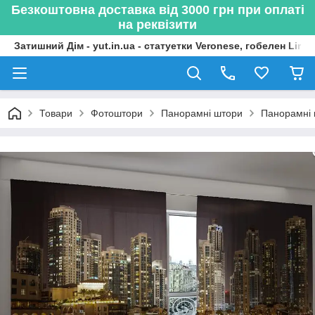
Безкоштовна доставка від 3000 грн при оплаті
на реквізити
Затишний Дім - yut.in.ua - статуетки Veronese, гобелен Lima
Товари
Фотоштори
Панорамні штори
Панорамні 