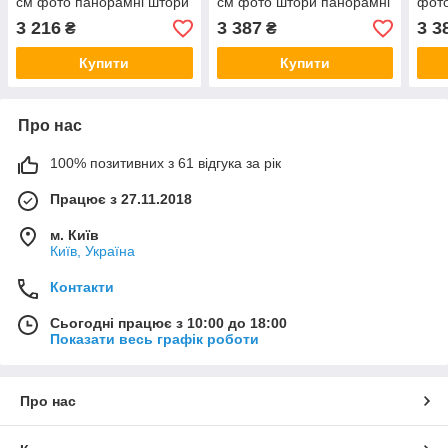
см фото панорамні штори
см фото штори панорамні
фот
VE
штори VE
3 216
3 387
3 3
₴
₴
Купити
Купити
Про нас
100% позитивних з 61 відгука за рік
Працює з 27.11.2018
м. Київ
Київ, Україна
Контакти
Сьогодні працює з 10:00 до 18:00
Показати весь графік роботи
Про нас