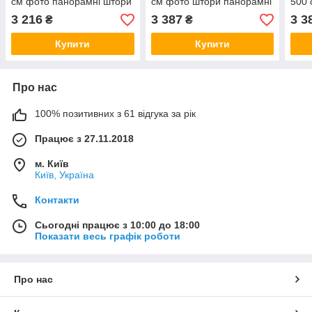
см фото панорамні штори
см фото штори панорамні
500 
VE
штори VE
што
3 216
3 387
3 3
₴
₴
Купити
Купити
Про нас
100% позитивних з 61 відгука за рік
Працює з 27.11.2018
м. Київ
Київ, Україна
Контакти
Сьогодні працює з 10:00 до 18:00
Показати весь графік роботи
Про нас