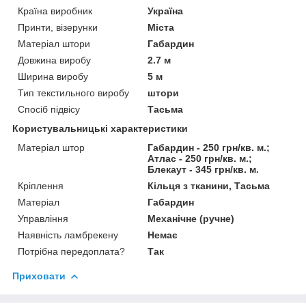
Країна виробник
Україна
Принти, візерунки
Міста
Матеріал штори
Габардин
Довжина виробу
2.7 м
Ширина виробу
5 м
Тип текстильного виробу
штори
Спосіб підвісу
Тасьма
Користувальницькі характеристики
Матеріал штор
Габардин - 250 грн/кв. м.;
Атлас - 250 грн/кв. м.;
Блекаут - 345 грн/кв. м.
Кріплення
Кільця з тканини, Тасьма
Матеріал
Габардин
Управління
Механічне (ручне)
Наявність ламбрекену
Немає
Потрібна передоплата?
Так
Приховати