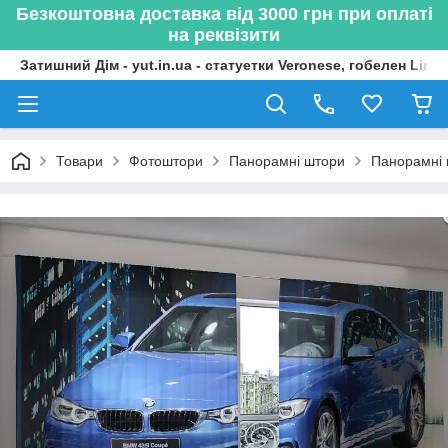
Безкоштовна доставка від 3000 грн при оплаті
на реквізити
Затишний Дім - yut.in.ua - статуетки Veronese, гобелен Lima
Товари
Фотоштори
Панорамні штори
Панорамні 