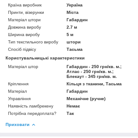
Країна виробник
Україна
Принти, візерунки
Міста
Матеріал штори
Габардин
Довжина виробу
2.7 м
Ширина виробу
5 м
Тип текстильного виробу
штори
Спосіб підвісу
Тасьма
Користувальницькі характеристики
Матеріал штор
Габардин - 250 грн/кв. м.;
Атлас - 250 грн/кв. м.;
Блекаут - 345 грн/кв. м.
Кріплення
Кільця з тканини, Тасьма
Матеріал
Габардин
Управління
Механічне (ручне)
Наявність ламбрекену
Немає
Потрібна передоплата?
Так
Приховати