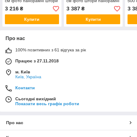
см фото панорамні штори
см фото штори панорамні
500 
VE
штори VE
што
3 216
3 387
3 3
₴
₴
Купити
Купити
Про нас
100% позитивних з 61 відгука за рік
Працює з 27.11.2018
м. Київ
Київ, Україна
Контакти
Сьогодні вихідний
Показати весь графік роботи
Про нас