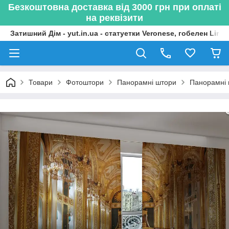
Безкоштовна доставка від 3000 грн при оплаті
на реквізити
Затишний Дім - yut.in.ua - статуетки Veronese, гобелен Lima
Товари
Фотоштори
Панорамні штори
Панорамні 