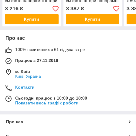
см фото панорамні штори
см фото штори панорамні
х 50
VE
штори VE
Пано
3 216
3 387
3 3
₴
₴
Купити
Купити
Про нас
100% позитивних з 61 відгука за рік
Працює з 27.11.2018
м. Київ
Київ, Україна
Контакти
Сьогодні працює з 10:00 до 18:00
Показати весь графік роботи
Про нас