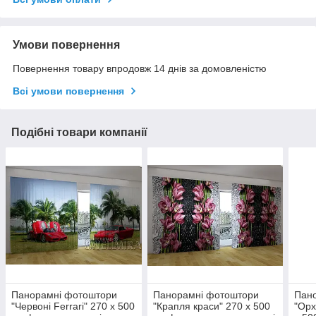
Умови повернення
Повернення товару впродовж 14 днів за домовленістю
Всі умови повернення
Подібні товари компанії
Панорамні фотоштори
Панорамні фотоштори
Пан
"Червоні Ferrari" 270 х 500
"Крапля краси" 270 х 500
"Орх