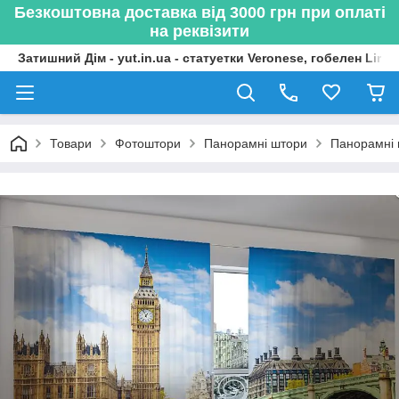
Безкоштовна доставка від 3000 грн при оплаті
на реквізити
Затишний Дім - yut.in.ua - статуетки Veronese, гобелен Lima
Товари
Фотоштори
Панорамні штори
Панорамні 