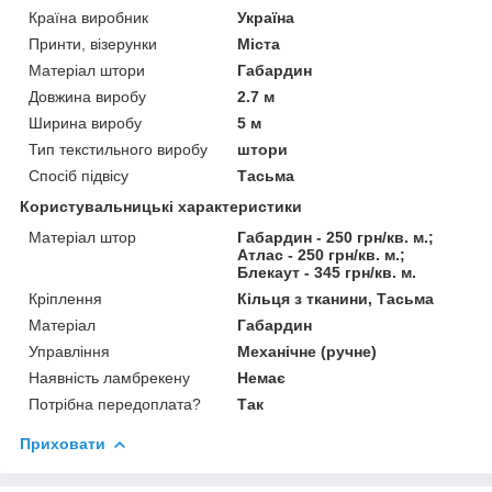
Країна виробник
Україна
Принти, візерунки
Міста
Матеріал штори
Габардин
Довжина виробу
2.7 м
Ширина виробу
5 м
Тип текстильного виробу
штори
Спосіб підвісу
Тасьма
Користувальницькі характеристики
Матеріал штор
Габардин - 250 грн/кв. м.;
Атлас - 250 грн/кв. м.;
Блекаут - 345 грн/кв. м.
Кріплення
Кільця з тканини, Тасьма
Матеріал
Габардин
Управління
Механічне (ручне)
Наявність ламбрекену
Немає
Потрібна передоплата?
Так
Приховати