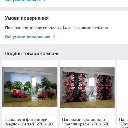
Умови повернення
Повернення товару впродовж 14 днів за домовленістю
Всі умови повернення
Подібні товари компанії
Панорамні фотоштори
Панорамні фотоштори
Пан
"Червоні Ferrari" 270 х 500
"Крапля краси" 270 х 500
"Орх