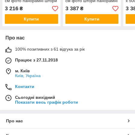
см фото панорамні штори
см фото штори панорамні
х 50
VE
штори VE
Пано
3 216
3 387
3 3
₴
₴
Купити
Купити
Про нас
100% позитивних з 61 відгука за рік
Працює з 27.11.2018
м. Київ
Київ, Україна
Контакти
Сьогодні вихідний
Показати весь графік роботи
Про нас