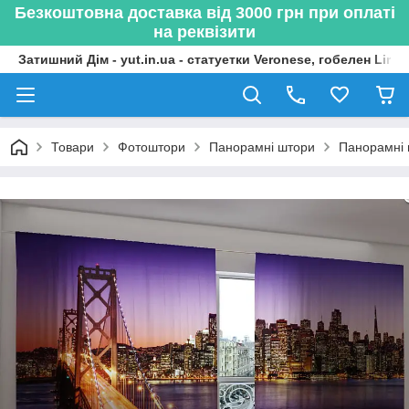
Безкоштовна доставка від 3000 грн при оплаті
на реквізити
Затишний Дім - yut.in.ua - статуетки Veronese, гобелен Lima
Товари
Фотоштори
Панорамні штори
Панорамні 