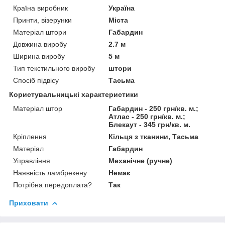
Країна виробник
Україна
Принти, візерунки
Міста
Матеріал штори
Габардин
Довжина виробу
2.7 м
Ширина виробу
5 м
Тип текстильного виробу
штори
Спосіб підвісу
Тасьма
Користувальницькі характеристики
Матеріал штор
Габардин - 250 грн/кв. м.;
Атлас - 250 грн/кв. м.;
Блекаут - 345 грн/кв. м.
Кріплення
Кільця з тканини, Тасьма
Матеріал
Габардин
Управління
Механічне (ручне)
Наявність ламбрекену
Немає
Потрібна передоплата?
Так
Приховати