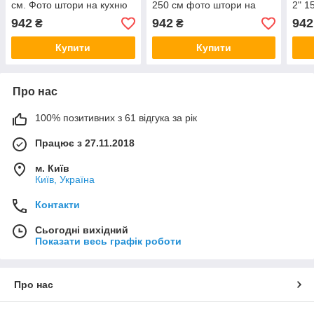
см. Фото штори на кухню
250 см фото штори на
2" 1
шторі VE
кухню шторі VE
штор
942
942
942
₴
₴
Купити
Купити
Про нас
100% позитивних з 61 відгука за рік
Працює з 27.11.2018
м. Київ
Київ, Україна
Контакти
Сьогодні вихідний
Показати весь графік роботи
Про нас