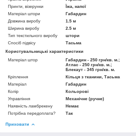
Принти, візерунки
Їжа, напої
Матеріал штори
Габардин
Довжина виробу
1.5 м
Ширина виробу
2.5 м
Тип текстильного виробу
штори
Спосіб підвісу
Тасьма
Користувальницькі характеристики
Матеріал штор
Габардин - 250 грн/кв. м.;
Атлас - 250 грн/кв. м.;
Блекаут - 345 грн/кв. м.
Кріплення
Кільця з тканини, Тасьма
Матеріал
Габардин
Колір
Кольорові
Управління
Механічне (ручне)
Наявність ламбрекену
Немає
Потрібна передоплата?
Так
Приховати