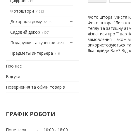
цифрові
15
Фотоштори
1383
Фото штора "Листя кл
Декор для дому
2165
Фото штора "Листя кл
теплу та затишну ат
Садовий декор
107
дізнатися про її вар
замовлення. Також м
Подарунки та сувеніри
820
використовуються так
Яка підійде Вам? Від
Предметы интерьера
16
Про нас
Відгуки
Повернення та обмін товарів
ГРАФІК РОБОТИ
Понеділок
10:00
18:00