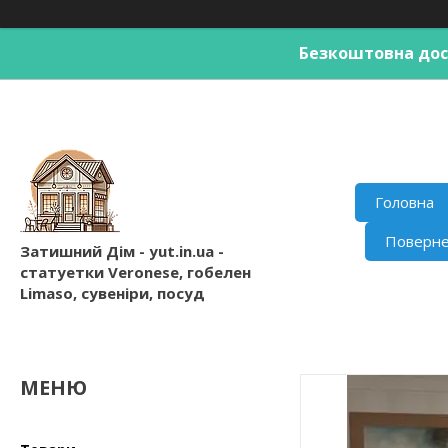
Безкоштовна дост
Головна
Поверне
Затишний Дім - yut.in.ua -
статуетки Veronese, гобелен
Limaso, сувеніри, посуд