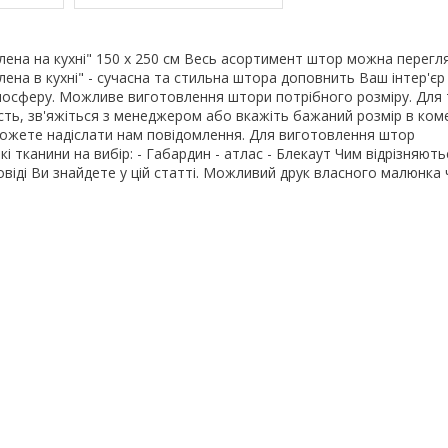
ена на кухні" 150 х 250 см Весь асортимент штор можна перегл
ена в кухні" - сучасна та стильна штора доповнить Ваш інтер'єр
мосферу. Можливе виготовлення штори потрібного розміру. Для
тість, зв'яжіться з менеджером або вкажіть бажаний розмір в ко
ожете надіслати нам повідомлення. Для виготовлення штор
і тканини на вибір: - Габардин - атлас - Блекаут Чим відрізняють
повіді Ви знайдете у цій статті. Можливий друк власного малюнка