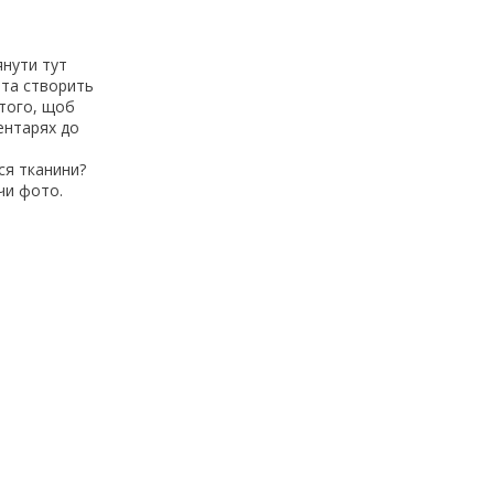
янути тут
 та створить
 того, щоб
ментарях до
ся тканини?
 чи фото.