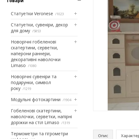
Товари
Статуетки Veronese
1023
Статуетки, сувеніри, декор
для дому
5853
Новорічні гобеленові
скатертини, серветки,
наперони раннери,
декоративні наволочки
Limaso
1080
Новорічні сувеніри та
подарунки, символ
року
1219
Модульні фотокартини
1904
Гобеленові скатертини,
наволочки, серветки, напірні
доріжки на стіл Limaso
1319
Термометри та гігрометри
Опис
Характе