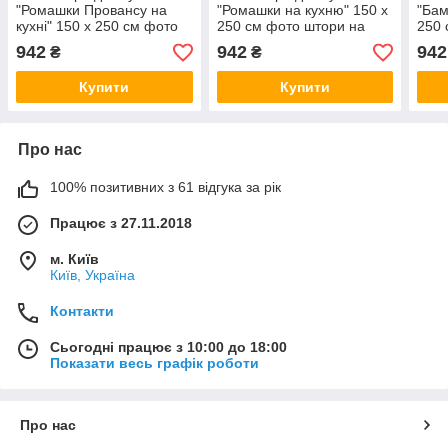
"Ромашки Провансу на
"Ромашки на кухню" 150 х
"Бам
кухні" 150 х 250 см фото
250 см фото штори на
250 
штори на кухню шторі VE
кухню шторі VE
кухн
942
942
942
₴
₴
Купити
Купити
Про нас
100% позитивних з 61 відгука за рік
Працює з 27.11.2018
м. Київ
Київ, Україна
Контакти
Сьогодні працює з 10:00 до 18:00
Показати весь графік роботи
Про нас