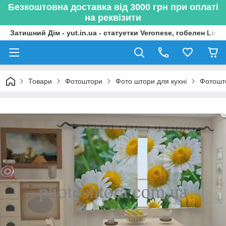
Безкоштовна доставка від 3000 грн при оплаті
на реквізити
Затишний Дім - yut.in.ua - статуетки Veronese, гобелен Lima
Товари
Фотоштори
Фото штори для кухні
Фотошто