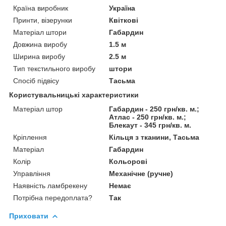
Країна виробник
Україна
Принти, візерунки
Квіткові
Матеріал штори
Габардин
Довжина виробу
1.5 м
Ширина виробу
2.5 м
Тип текстильного виробу
штори
Спосіб підвісу
Тасьма
Користувальницькі характеристики
Матеріал штор
Габардин - 250 грн/кв. м.;
Атлас - 250 грн/кв. м.;
Блекаут - 345 грн/кв. м.
Кріплення
Кільця з тканини, Тасьма
Матеріал
Габардин
Колір
Кольорові
Управління
Механічне (ручне)
Наявність ламбрекену
Немає
Потрібна передоплата?
Так
Приховати