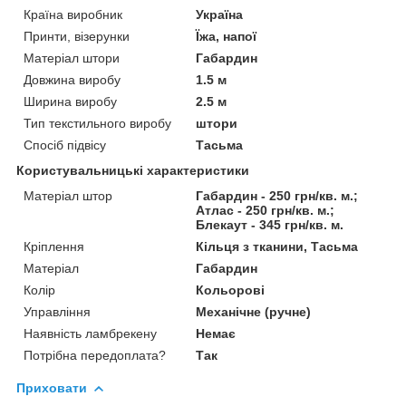
Країна виробник
Україна
Принти, візерунки
Їжа, напої
Матеріал штори
Габардин
Довжина виробу
1.5 м
Ширина виробу
2.5 м
Тип текстильного виробу
штори
Спосіб підвісу
Тасьма
Користувальницькі характеристики
Матеріал штор
Габардин - 250 грн/кв. м.;
Атлас - 250 грн/кв. м.;
Блекаут - 345 грн/кв. м.
Кріплення
Кільця з тканини, Тасьма
Матеріал
Габардин
Колір
Кольорові
Управління
Механічне (ручне)
Наявність ламбрекену
Немає
Потрібна передоплата?
Так
Приховати