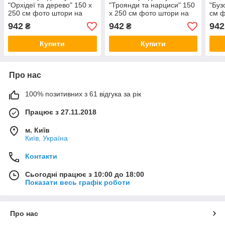
"Орхідеї та дерево" 150 х
"Троянди та нарциси" 150
"Буз
250 см фото штори на
х 250 см фото штори на
см ф
кухню шторі VE
кухню шторі VE
штор
942
942
942
₴
₴
Купити
Купити
Про нас
100% позитивних з 61 відгука за рік
Працює з 27.11.2018
м. Київ
Київ, Україна
Контакти
Сьогодні працює з 10:00 до 18:00
Показати весь графік роботи
Про нас