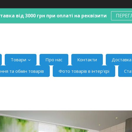
авка від 3000 грн при оплаті на реквізити
ПЕРЕГ
Товари
Про нас
Контакти
Доставка 
ння та обмін товарів
Фото товарів в інтер'єрі
Ста