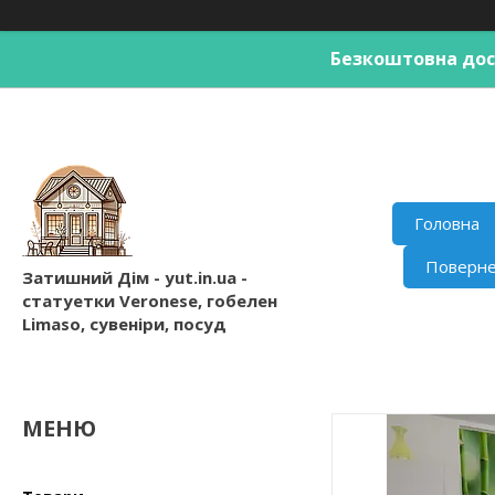
Безкоштовна дост
Головна
Поверне
Затишний Дім - yut.in.ua -
статуетки Veronese, гобелен
Limaso, сувеніри, посуд