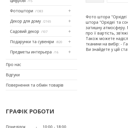
цифрові
15
Фотоштори
1383
Фото штора "Орхідеї
Декор для дому
2165
штора "Орхідеї та со
затишну атмосферу. 
Садовий декор
107
про її вартість, зв'
Також можете надісл
Подарунки та сувеніри
820
тканини на вибір: - Г
Ви знайдете у цій ст
Предметы интерьера
16
Про нас
Відгуки
Повернення та обмін товарів
ГРАФІК РОБОТИ
Понеділок
10:00
18:00