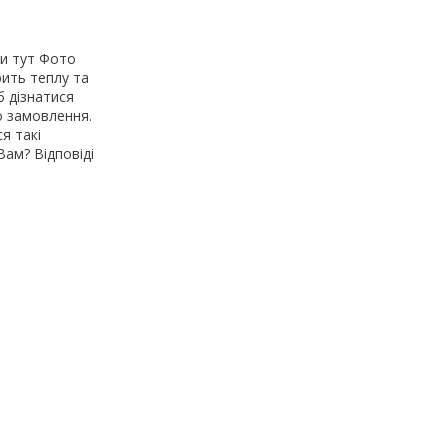
ти тут Фото
рить теплу та
 дізнатися
о замовлення.
я такі
Вам? Відповіді