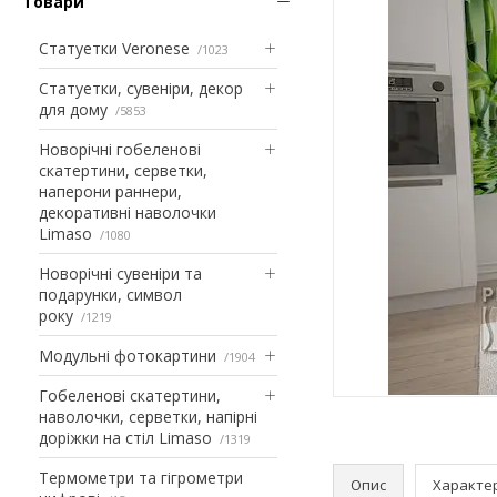
Товари
Статуетки Veronese
1023
Статуетки, сувеніри, декор
для дому
5853
Новорічні гобеленові
скатертини, серветки,
наперони раннери,
декоративні наволочки
Limaso
1080
Новорічні сувеніри та
подарунки, символ
року
1219
Модульні фотокартини
1904
Гобеленові скатертини,
наволочки, серветки, напірні
доріжки на стіл Limaso
1319
Термометри та гігрометри
Опис
Характе