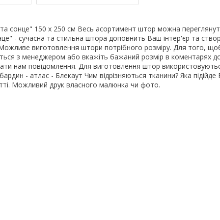
 та сонце" 150 х 250 см Весь асортимент штор можна перегляну
нце" - сучасна та стильна штора доповнить Ваш інтер'єр та ство
Можливе виготовлення штори потрібного розміру. Для того, щоб
яжіться з менеджером або вкажіть бажаний розмір в коментарях д
ати нам повідомлення. Для виготовлення штор використовуютьс
абардин - атлас - Блекаут Чим відрізняються тканини? Яка підійде 
атті. Можливий друк власного малюнка чи фото.