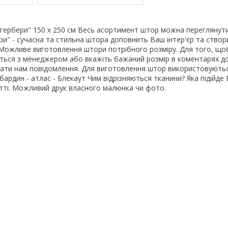
 гербери" 150 х 250 см Весь асортимент штор можна переглянут
ри" - сучасна та стильна штора доповнить Ваш інтер'єр та створ
Можливе виготовлення штори потрібного розміру. Для того, щоб
яжіться з менеджером або вкажіть бажаний розмір в коментарях д
ати нам повідомлення. Для виготовлення штор використовуютьс
абардин - атлас - Блекаут Чим відрізняються тканини? Яка підійде 
атті. Можливий друк власного малюнка чи фото.