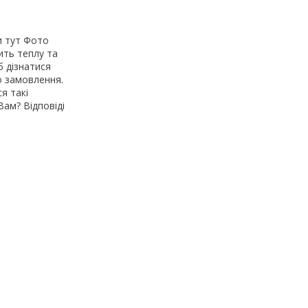
и тут Фото
ить теплу та
 дізнатися
о замовлення.
я такі
Вам? Відповіді