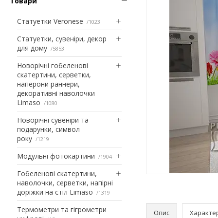
Товари
Статуетки Veronese
1023
Статуетки, сувеніри, декор
для дому
5853
Новорічні гобеленові
скатертини, серветки,
наперони раннери,
декоративні наволочки
Limaso
1080
Новорічні сувеніри та
подарунки, символ
року
1219
Модульні фотокартини
1904
Гобеленові скатертини,
наволочки, серветки, напірні
доріжки на стіл Limaso
1319
Термометри та гігрометри
Опис
Характе