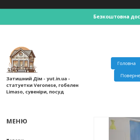
Безкоштовна дост
Головна
Поверне
Затишний Дім - yut.in.ua -
статуетки Veronese, гобелен
Limaso, сувеніри, посуд