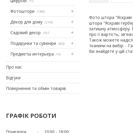
цифрові
15
Фотоштори
1383
Фото штора "Яскраві
Декор для дому
2165
штора "Яскраві гербе
затишну атмосферу. 
Садовий декор
107
про її вартість, зв'
Також можете надісл
Подарунки та сувеніри
820
тканини на вибір: - Г
Ви знайдете у цій ст
Предметы интерьера
16
Про нас
Відгуки
Повернення та обмін товарів
ГРАФІК РОБОТИ
Понеділок
10:00
18:00