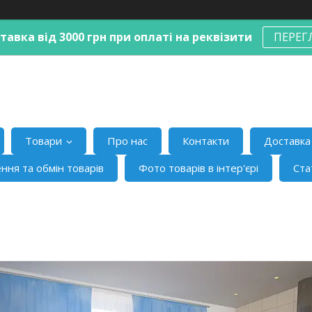
авка від 3000 грн при оплаті на реквізити
ПЕРЕГ
Товари
Про нас
Контакти
Доставка 
ння та обмін товарів
Фото товарів в інтер'єрі
Ста