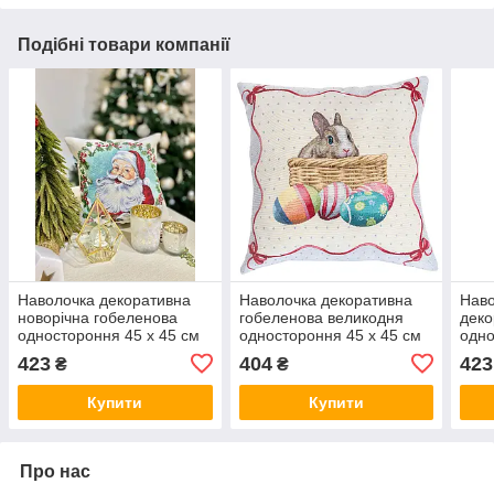
Подібні товари компанії
Наволочка декоративна
Наволочка декоративна
Наво
новорічна гобеленова
гобеленова великодня
деко
одностороння 45 х 45 см
одностороння 45 х 45 см
одно
дід мороз санта клаус
Lima
423
404
423
₴
₴
MIRTO 009
деко
Купити
Купити
Про нас