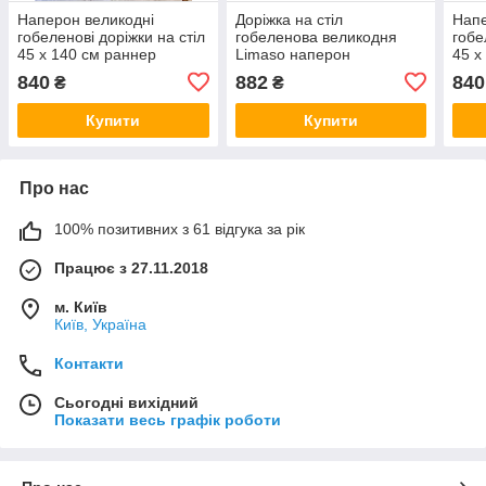
Наперон великодні
Доріжка на стіл
Напе
гобеленові доріжки на стіл
гобеленова великодня
гобе
45 х 140 см раннер
Limaso наперон
45 х
гобеленовий на стіл 45 х
840
882
840
₴
₴
140 см раннер
RUNNER1184-45
Купити
Купити
Про нас
100% позитивних з 61 відгука за рік
Працює з 27.11.2018
м. Київ
Київ, Україна
Контакти
Сьогодні вихідний
Показати весь графік роботи