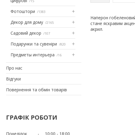
цифрові
15
Фотоштори
1383
Наперон гобеленовий 
Декор для дому
2165
стане яскравим акцен
акрил.
Садовий декор
107
Подарунки та сувеніри
820
Предметы интерьера
16
Про нас
Відгуки
Повернення та обмін товарів
ГРАФІК РОБОТИ
Понеділок
10:00
18:00