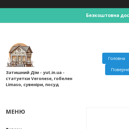
Безкоштовна дост
Головна
Поверне
Затишний Дім - yut.in.ua -
статуетки Veronese, гобелен
Limaso, сувеніри, посуд