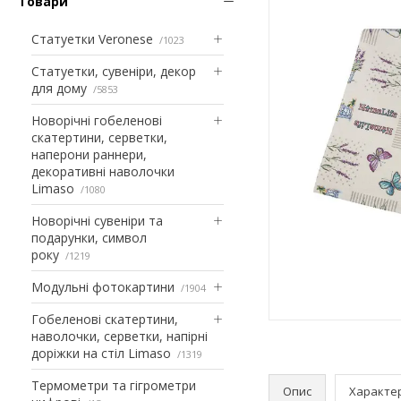
Товари
Статуетки Veronese
1023
Статуетки, сувеніри, декор
для дому
5853
Новорічні гобеленові
скатертини, серветки,
наперони раннери,
декоративні наволочки
Limaso
1080
Новорічні сувеніри та
подарунки, символ
року
1219
Модульні фотокартини
1904
Гобеленові скатертини,
наволочки, серветки, напірні
доріжки на стіл Limaso
1319
Термометри та гігрометри
Опис
Характе