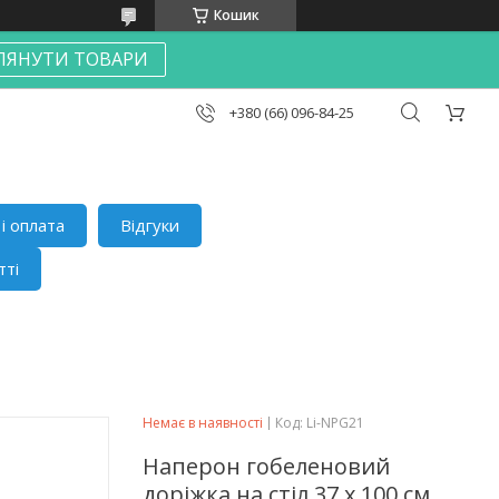
Кошик
ЛЯНУТИ ТОВАРИ
+380 (66) 096-84-25
і оплата
Відгуки
тті
Немає в наявності
Код:
Li-NPG21
Наперон гобеленовий
доріжка на стіл 37 х 100 см