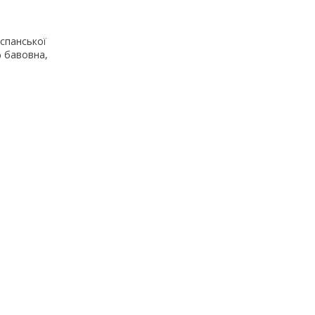
іспанської
% бавовна,