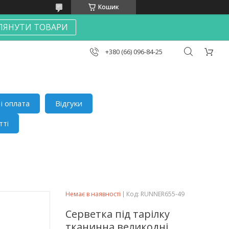
Кошик
ЛЯНУТИ ТОВАРИ
+380 (66) 096-84-25
і оплата
Відгуки
тті
Немає в наявності
Код:
RUNNER655-49
Серветка під тарілку
тканинна великодні