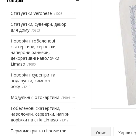
Товари
Статуетки Veronese
1023
Статуетки, сувеніри, декор
для дому
5853
Новорічні гобеленові
скатертини, серветки,
наперони раннери,
декоративні наволочки
Limaso
1080
Новорічні сувеніри та
подарунки, символ
року
1219
Модульні фотокартини
1904
Гобеленові скатертини,
наволочки, серветки, напірні
доріжки на стіл Limaso
1319
Термометри та гігрометри
Опис
Характе