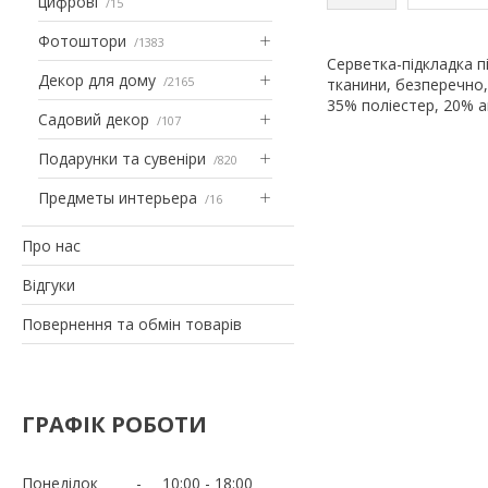
цифрові
15
Фотоштори
1383
Серветка-підкладка п
Декор для дому
2165
тканини, безперечно,
35% поліестер, 20% а
Садовий декор
107
Подарунки та сувеніри
820
Предметы интерьера
16
Про нас
Відгуки
Повернення та обмін товарів
ГРАФІК РОБОТИ
Понеділок
10:00
18:00