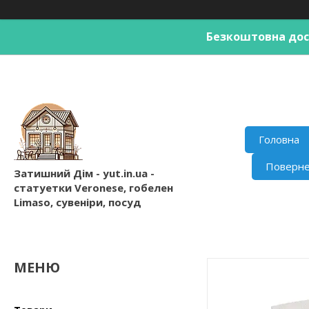
Безкоштовна дост
Головна
Поверне
Затишний Дім - yut.in.ua -
статуетки Veronese, гобелен
Limaso, сувеніри, посуд