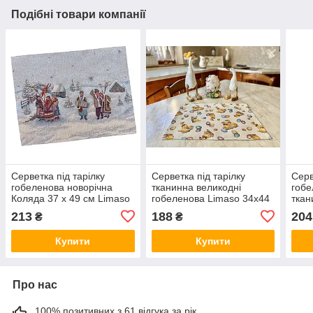
Подібні товари компанії
Серветка під тарілку
Серветка під тарілку
Серв
гобеленова новорічна
тканинна великодні
гобе
Коляда 37 х 49 см Limaso
гобеленова Limaso 34х44
ткан
Лімасо тканинна серветка-
см серветки під тарілки
37 х
213
188
204
₴
₴
підкладка Коляда Щедрик
великодні
тарі
Купити
Купити
Про нас
100% позитивних з 61 відгука за рік