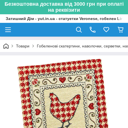
Безкоштовна доставка від 3000 грн при оплаті
на реквізити
Затишний Дім - yut.in.ua - статуетки Veronese, гобелен Lima
Товари
Гобеленові скатертини, наволочки, серветки, нап