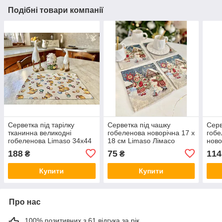
Подібні товари компанії
Серветка під тарілку
Серветка під чашку
Серв
тканинна великодні
гобеленова новорічна 17 х
гобе
гобеленова Limaso 34х44
18 см Limaso Лімасо
ново
см серветки під тарілки
тканинна серветка-
мер
188
75
114
₴
₴
великодні
підкладка
діам
ROU
Купити
Купити
Про нас
100% позитивних з 61 відгука за рік