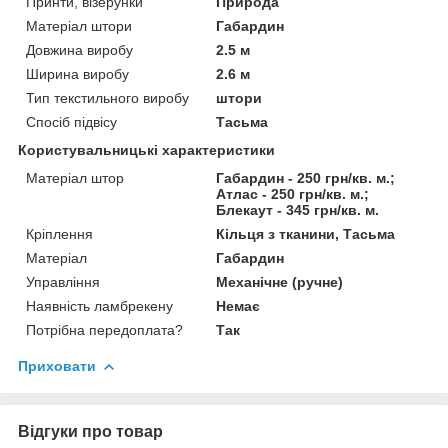
Принти, візерунки
Природа
Матеріал штори
Габардин
Довжина виробу
2.5 м
Ширина виробу
2.6 м
Тип текстильного виробу
штори
Спосіб підвісу
Тасьма
Користувальницькі характеристики
Матеріал штор
Габардин - 250 грн/кв. м.;
Атлас - 250 грн/кв. м.;
Блекаут - 345 грн/кв. м.
Кріплення
Кільця з тканини, Тасьма
Матеріал
Габардин
Управління
Механічне (ручне)
Наявність ламбрекену
Немає
Потрібна передоплата?
Так
Приховати
Відгуки про товар