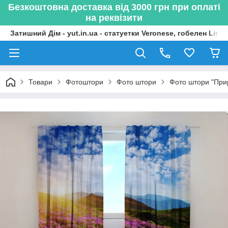
Безкоштовна доставка від 3000 грн при оплаті
на реквізити
Затишний Дім - yut.in.ua - статуетки Veronese, гобелен Lima
Товари
Фотоштори
Фото штори
Фото штори "При