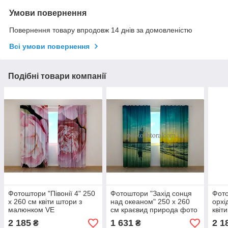
Умови повернення
Повернення товару впродовж 14 днів за домовленістю
Всі умови повернення
Подібні товари компанії
Фотоштори "Півонії 4" 250
Фотоштори "Захід сонця
Фото
х 260 см квіти штори з
над океаном" 250 х 260
орхі
малюнком VE
см краєвид природа фото
квіт
штори штори з малюнком
VE
2 185
1 631
2 1
₴
₴
VE