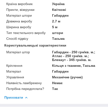
Країна виробник
Україна
Принти, візерунки
Квіткові
Матеріал штори
Габардин
Довжина виробу
2.7 м
Ширина виробу
5 м
Тип текстильного виробу
штори
Спосіб підвісу
Тасьма
Користувальницькі характеристики
Матеріал штор
Габардин - 250 грн/кв. м.;
Атлас - 250 грн/кв. м.;
Блекаут - 345 грн/кв. м.
Кріплення
Кільця з тканини, Тасьма
Матеріал
Габардин
Управління
Механічне (ручне)
Наявність ламбрекену
Немає
Потрібна передоплата?
Так
Приховати