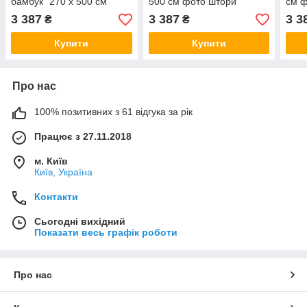
бамбук" 270 х 500 см
500 см фото штори
см ф
фото штори панорамні
панорамні штори VE
VE
3 387
3 387
3 3
₴
₴
штори VE
Купити
Купити
Про нас
100% позитивних з 61 відгука за рік
Працює з 27.11.2018
м. Київ
Київ, Україна
Контакти
Сьогодні вихідний
Показати весь графік роботи
Про нас