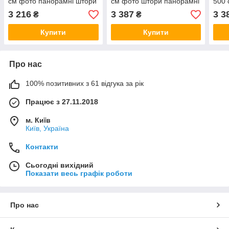
см фото панорамні штори
см фото штори панорамні
500 
VE
штори VE
што
3 216
3 387
3 3
₴
₴
Купити
Купити
Про нас
100% позитивних з 61 відгука за рік
Працює з 27.11.2018
м. Київ
Київ, Україна
Контакти
Сьогодні вихідний
Показати весь графік роботи
Про нас