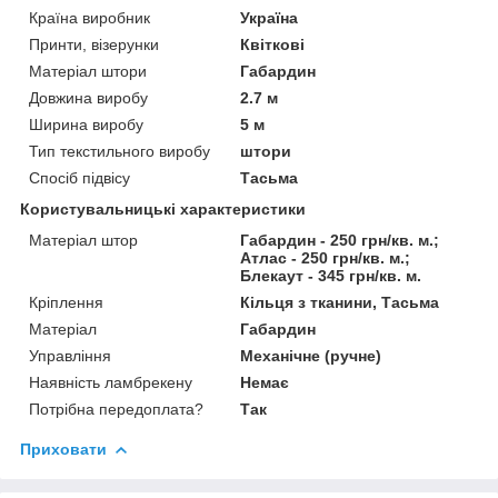
Країна виробник
Україна
Принти, візерунки
Квіткові
Матеріал штори
Габардин
Довжина виробу
2.7 м
Ширина виробу
5 м
Тип текстильного виробу
штори
Спосіб підвісу
Тасьма
Користувальницькі характеристики
Матеріал штор
Габардин - 250 грн/кв. м.;
Атлас - 250 грн/кв. м.;
Блекаут - 345 грн/кв. м.
Кріплення
Кільця з тканини, Тасьма
Матеріал
Габардин
Управління
Механічне (ручне)
Наявність ламбрекену
Немає
Потрібна передоплата?
Так
Приховати