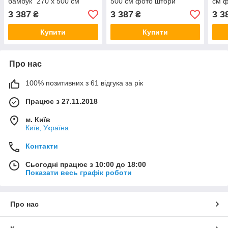
бамбук" 270 х 500 см
500 см фото штори
см ф
фото штори панорамні
панорамні штори VE
VE
3 387
3 387
3 3
₴
₴
штори VE
Купити
Купити
Про нас
100% позитивних з 61 відгука за рік
Працює з 27.11.2018
м. Київ
Київ, Україна
Контакти
Сьогодні працює з 10:00 до 18:00
Показати весь графік роботи
Про нас