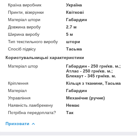
Країна виробник
Україна
Принти, візерунки
Квіткові
Матеріал штори
Габардин
Довжина виробу
2.7 м
Ширина виробу
5 м
Тип текстильного виробу
штори
Спосіб підвісу
Тасьма
Користувальницькі характеристики
Матеріал штор
Габардин - 250 грн/кв. м.;
Атлас - 250 грн/кв. м.;
Блекаут - 345 грн/кв. м.
Кріплення
Кільця з тканини, Тасьма
Матеріал
Габардин
Управління
Механічне (ручне)
Наявність ламбрекену
Немає
Потрібна передоплата?
Так
Приховати