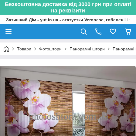
Безкоштовна доставка від 3000 грн при оплаті
на реквізити
Затишний Дім - yut.in.ua - статуетки Veronese, гобелен Lima
Товари
Фотоштори
Панорамні штори
Панорамні 