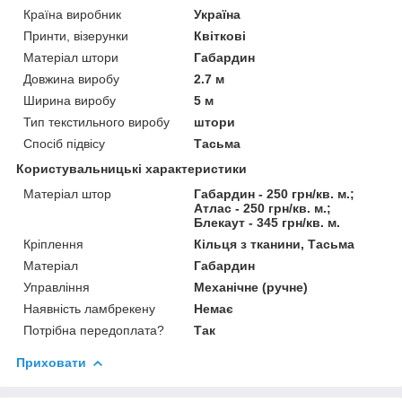
Країна виробник
Україна
Принти, візерунки
Квіткові
Матеріал штори
Габардин
Довжина виробу
2.7 м
Ширина виробу
5 м
Тип текстильного виробу
штори
Спосіб підвісу
Тасьма
Користувальницькі характеристики
Матеріал штор
Габардин - 250 грн/кв. м.;
Атлас - 250 грн/кв. м.;
Блекаут - 345 грн/кв. м.
Кріплення
Кільця з тканини, Тасьма
Матеріал
Габардин
Управління
Механічне (ручне)
Наявність ламбрекену
Немає
Потрібна передоплата?
Так
Приховати