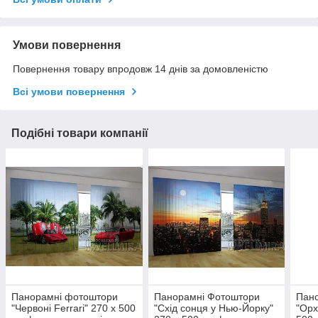
Умови повернення
Повернення товару впродовж 14 днів за домовленістю
Всі умови повернення
Подібні товари компанії
Панорамні фотоштори
Панорамні Фотоштори
Пан
"Червоні Ferrari" 270 х 500
"Схід сонця у Нью-Йорку"
"Орх