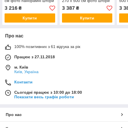
см фото панорамні штори
270 х 500 см фото штори
500 
VE
панорамні штори Нью-
пано
3 216
3 387
3 3
₴
₴
Йорк VE
Купити
Купити
Про нас
100% позитивних з 61 відгука за рік
Працює з 27.11.2018
м. Київ
Київ, Україна
Контакти
Сьогодні працює з 10:00 до 18:00
Показати весь графік роботи
Про нас