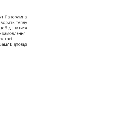
тут Панорамна
творить теплу
щоб дізнатися
о замовлення.
я такі
Вам? Відповіді