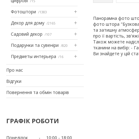
цифрові
15
Фотоштори
1383
Панорамна фото штор
Декор для дому
2165
фото штора "Бузкова 
та затишну атмосфер
Садовий декор
107
про її вартість, зв'
Також можете надісл
Подарунки та сувеніри
820
тканини на вибір: - Г
Ви знайдете у цій ст
Предметы интерьера
16
Про нас
Відгуки
Повернення та обмін товарів
ГРАФІК РОБОТИ
Понеділок
10:00
18:00