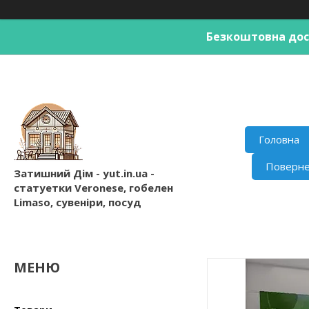
Безкоштовна дост
Головна
Поверне
Затишний Дім - yut.in.ua -
статуетки Veronese, гобелен
Limaso, сувеніри, посуд