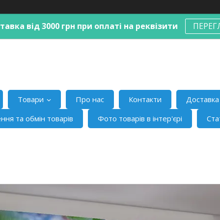
авка від 3000 грн при оплаті на реквізити
ПЕРЕГ
Товари
Про нас
Контакти
Доставка 
ння та обмін товарів
Фото товарів в інтер'єрі
Ста