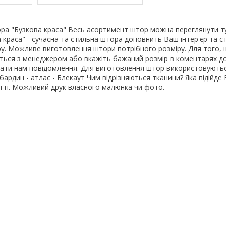
а "Бузкова краса" Весь асортимент штор можна переглянути 
краса" - сучасна та стильна штора доповнить Ваш інтер'єр та с
у. Можливе виготовлення штори потрібного розміру. Для того, 
яжіться з менеджером або вкажіть бажаний розмір в коментарях д
ати нам повідомлення. Для виготовлення штор використовуютьс
абардин - атлас - Блекаут Чим відрізняються тканини? Яка підійде 
атті. Можливий друк власного малюнка чи фото.