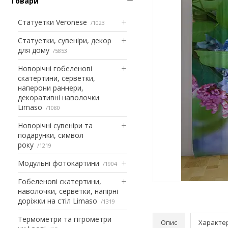
Товари
Статуетки Veronese
1023
Статуетки, сувеніри, декор
для дому
5853
Новорічні гобеленові
скатертини, серветки,
наперони раннери,
декоративні наволочки
Limaso
1080
Новорічні сувеніри та
подарунки, символ
року
1219
Модульні фотокартини
1904
Гобеленові скатертини,
наволочки, серветки, напірні
доріжки на стіл Limaso
1319
Термометри та гігрометри
Опис
Характе