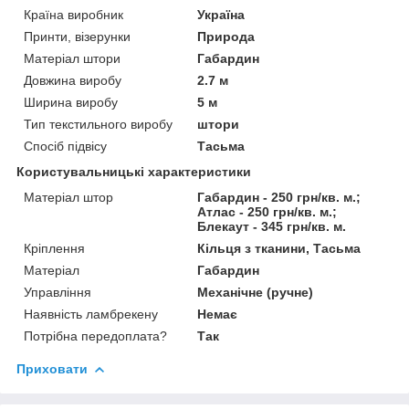
Країна виробник
Україна
Принти, візерунки
Природа
Матеріал штори
Габардин
Довжина виробу
2.7 м
Ширина виробу
5 м
Тип текстильного виробу
штори
Спосіб підвісу
Тасьма
Користувальницькі характеристики
Матеріал штор
Габардин - 250 грн/кв. м.;
Атлас - 250 грн/кв. м.;
Блекаут - 345 грн/кв. м.
Кріплення
Кільця з тканини, Тасьма
Матеріал
Габардин
Управління
Механічне (ручне)
Наявність ламбрекену
Немає
Потрібна передоплата?
Так
Приховати