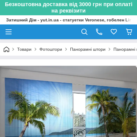
Безкоштовна доставка від 3000 грн при оплаті
на реквізити
Затишний Дім - yut.in.ua - статуетки Veronese, гобелен Lima
Товари
Фотоштори
Панорамні штори
Панорамні 