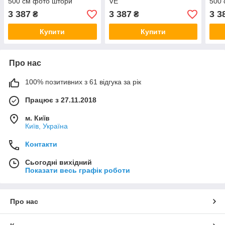
500 см фото штори
VE
500 
панорамні штори VE
3 387
3 387
3 3
₴
₴
Купити
Купити
Про нас
100% позитивних з 61 відгука за рік
Працює з 27.11.2018
м. Київ
Київ, Україна
Контакти
Сьогодні вихідний
Показати весь графік роботи
Про нас